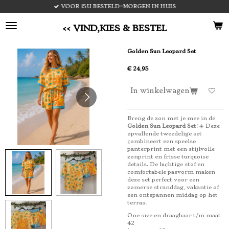
VOOR 15U BESTELD=MORGEN IN HUIS
Ga
direct
naar
<< VIND,KIES & BESTEL
de
hoofdinhoud
Golden Sun Leopard Set
€ 24,95
In winkelwagen
Breng de zon met je mee in de
Golden Sun Leopard Set
! ☀️ Deze
opvallende tweedelige set
combineert een speelse
panterprint met een stijlvolle
zonprint en frisse turquoise
details. De luchtige stof en
comfortabele pasvorm maken
deze set perfect voor een
zomerse stranddag, vakantie of
een ontspannen middag op het
terras.
One size en draagbaar t/m maat
42