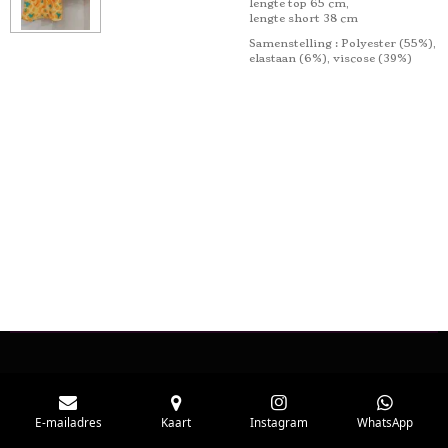
lengte top 65 cm,
lengte short 38 cm
Samenstelling
: Polyester (55%),
elastaan ​​(6%), viscose (39%)
E-mailadres
Kaart
Instagram
WhatsApp