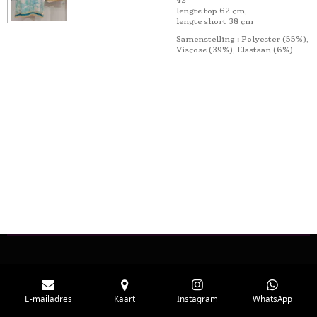
42
lengte top 62 cm,
lengte short 38 cm
Samenstelling
: Polyester (55%),
Viscose (39%), Elastaan ​​(6%)
E-mailadres
Kaart
Instagram
WhatsApp