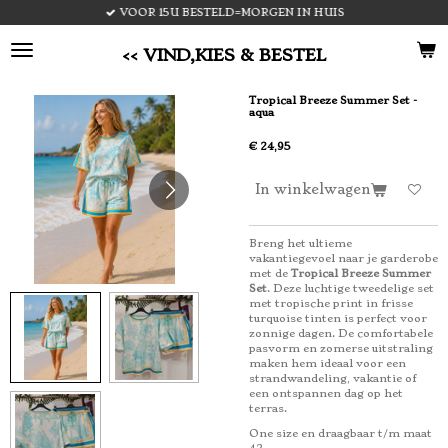
VOOR 15U BESTELD=MORGEN IN HUIS
Ga
direct
naar
<< VIND,KIES & BESTEL
de
hoofdinhoud
Tropical Breeze Summer Set -
aqua
€ 24,95
In winkelwagen
Breng het ultieme
vakantiegevoel naar je garderobe
met de
Tropical Breeze Summer
Set
. Deze luchtige tweedelige set
met tropische print in frisse
turquoise tinten is perfect voor
zonnige dagen. De comfortabele
pasvorm en zomerse uitstraling
maken hem ideaal voor een
strandwandeling, vakantie of
een ontspannen dag op het
terras.
One size en draagbaar t/m maat