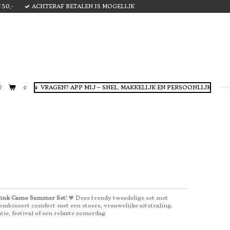
50,-
ACHTERAF BETALEN IS MOGELIJK
📱 VRAGEN? APP MIJ – SNEL, MAKKELIJK EN PERSOONLIJK
ink Camo Summer Set
! 💖 Deze trendy tweedelige set met
ombineert comfort met een stoere, vrouwelijke uitstraling.
tie, festival of een relaxte zomerdag