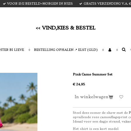
VOOR 15U BESTELD=MORGEN IN HUIS
GRATIS VERZENDING V.A. € 
<< VIND,KIES & BESTEL
TER BI LIEVE
BESTELLING OPHALEN 📍 ELST (GLD)
Pink Camo Summer Set
€ 24,95
In winkelwagen
Steel deze zomer de show met de
P
opvallende roze camouflageprint c
Ideaal voor een dagje strand, vakan
Het shirt is een kort model