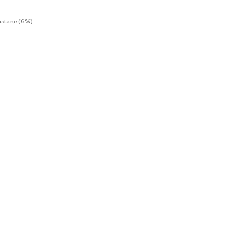
2
astane (6%)