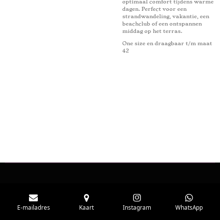
optimaal comfort tijdens warme
dagen. Perfect voor een
strandwandeling, vakantie, een
beachclub of een ontspannen
middag op het terras.
One size en draagbaar t/m maat
42
E-mailadres
Kaart
Instagram
WhatsApp