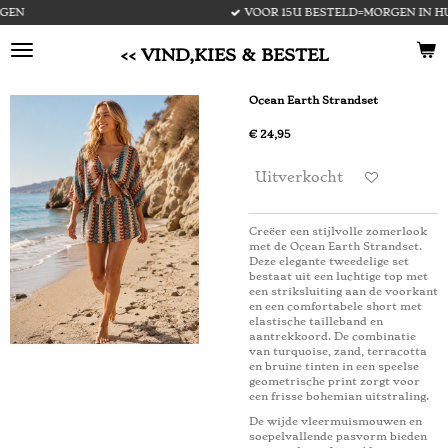
VOOR 15U BESTELD=MORGEN IN HUIS
Ga
direct
naar
<< VIND,KIES & BESTEL
de
hoofdinhoud
Ocean Earth Strandset
€ 24,95
Uitverkocht
Creëer een stijlvolle zomerlook
met de Ocean Earth Strandset.
Deze elegante tweedelige set
bestaat uit een luchtige top met
een striksluiting aan de voorkant
en een comfortabele short met
elastische tailleband en
aantrekkoord. De combinatie
van turquoise, zand, terracotta
en bruine tinten in een speelse
geometrische print zorgt voor
een frisse bohemian uitstraling.
De wijde vleermuismouwen en
soepelvallende pasvorm bieden