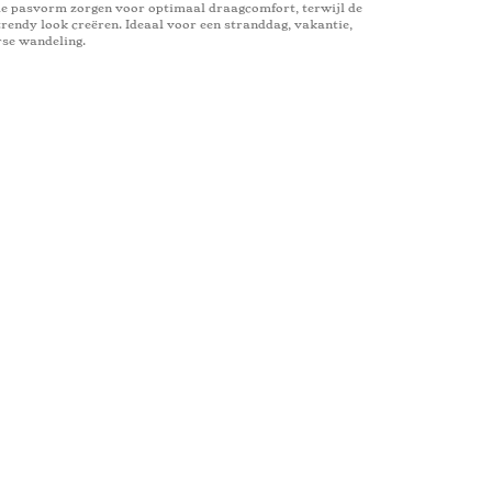
e pasvorm zorgen voor optimaal draagcomfort, terwijl de
trendy look creëren. Ideaal voor een stranddag, vakantie,
se wandeling.
2