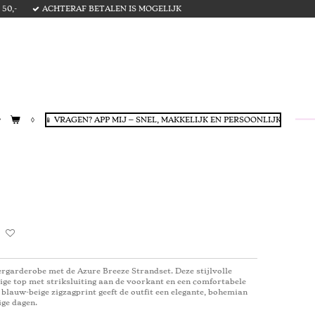
50,-
ACHTERAF BETALEN IS MOGELIJK
📱 VRAGEN? APP MIJ – SNEL, MAKKELIJK EN PERSOONLIJK
ergarderobe met de Azure Breeze Strandset. Deze stijlvolle
tige top met striksluiting aan de voorkant en een comfortabele
 blauw-beige zigzagprint geeft de outfit een elegante, bohemian
ige dagen.