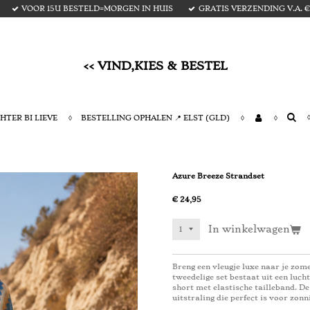
VOOR 15U BESTELD=MORGEN IN HUIS
GRATIS VERZENDING V.A. € 
<< VIND,KIES & BESTEL
HTER BI LIEVE
BESTELLING OPHALEN 📍 ELST (GLD)
Azure Breeze Strandset
€ 24,95
In winkelwagen
Breng een vleugje luxe naar je zom
tweedelige set bestaat uit een luch
short met elastische tailleband. De
uitstraling die perfect is voor zonn