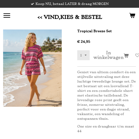
Koop NU, betaal LATER & draag MORGEN
Ga
direct
naar
<< VIND,KIES & BESTEL
de
hoofdinhoud
Tropical Breeze Set
€ 24,95
In
winkelwagen
Geniet van ultiem comfort én een
stijlvolle uitstraling met deze
luchtige tweedelige lounge set. De
set bestaat uit een losvallend T-
shirt en een comfortabele short
met elastische tailleband. De
levendige roze print geeft een
frisse, zomerse uitstraling,
perfect voor een dagje strand,
vakantie, een wandeling of
ontspannen thuis.
One size en draagbaar t/m maat
44