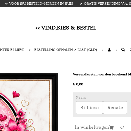
VOOR 15U BESTELD=MORGEN IN HUIS
GRATIS VERZENDING V.A. € 
<< VIND,KIES & BESTEL
HTER BI LIEVE
BESTELLING OPHALEN 📍 ELST (GLD)
Verzendkosten worden berekend bij
€ 0,00
Naam
Bi Lieve
Renate
In winkelwagen