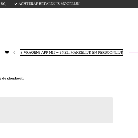
50,-
ACHTERAF BETALEN IS MOGELIJK
📱 VRAGEN? APP MIJ – SNEL, MAKKELIJK EN PERSOONLIJK
 de checkout.