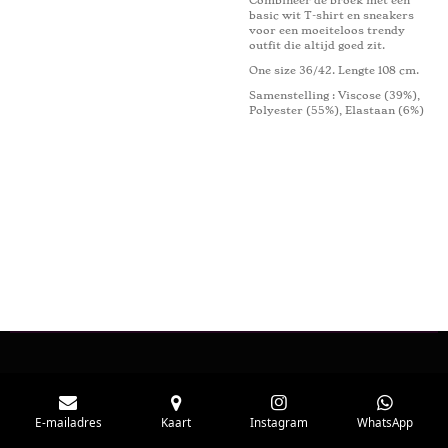
Combineer de broek met een
basic wit T-shirt en sneakers
voor een moeiteloos trendy
outfit die altijd goed zit.
One size 36/42. Lengte 108 cm.
Samenstelling
: Viscose (39%),
Polyester (55%), Elastaan ​​(6%)
E-mailadres
Kaart
Instagram
WhatsApp