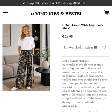
op NU, betaal LATER & draag MORGEN
V
Ga
direct
naar
<< VIND,KIES & BESTEL
de
hoofdinhoud
Urban Camo Wide Leg Broek
khaki
€ 24,95
In winkelwagen
Deze comfortabele
camouflagebroek met trendy
wide leg pasvorm is een echte
must-have voor een casual en
sportieve look. De elastische
tailleband met strikkoord zorgt
voor een perfecte pasvorm,
terwijl de opvallende zijstrepen
een moderne en stijlvolle touch
geven. Gemaakt van een zachte,
soepelvallende stof die heerlijk
draagt, zowel thuis als
onderweg.