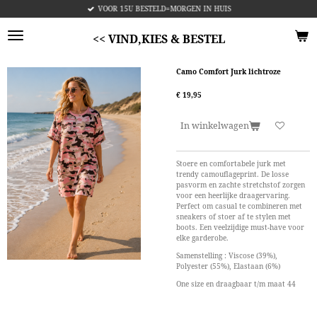
VOOR 15U BESTELD=MORGEN IN HUIS
Ga
direct
naar
<< VIND,KIES & BESTEL
de
hoofdinhoud
Camo Comfort Jurk lichtroze
€ 19,95
In winkelwagen
Stoere en comfortabele jurk met
trendy camouflageprint. De losse
pasvorm en zachte stretchstof zorgen
voor een heerlijke draagervaring.
Perfect om casual te combineren met
sneakers of stoer af te stylen met
boots. Een veelzijdige must-have voor
elke garderobe.
Samenstelling
: Viscose (39%),
Polyester (55%), Elastaan ​​(6%)
One size en draagbaar t/m maat 44