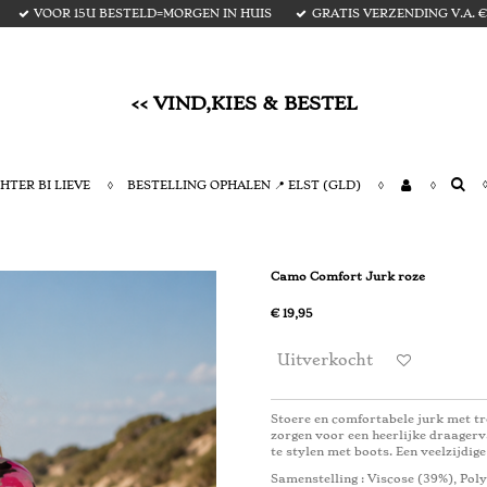
VOOR 15U BESTELD=MORGEN IN HUIS
GRATIS VERZENDING V.A. € 
<< VIND,KIES & BESTEL
HTER BI LIEVE
BESTELLING OPHALEN 📍 ELST (GLD)
Camo Comfort Jurk roze
€ 19,95
Uitverkocht
Stoere en comfortabele jurk met t
zorgen voor een heerlijke draagerv
te stylen met boots. Een veelzijdi
Samenstelling
: Viscose (39%), Poly