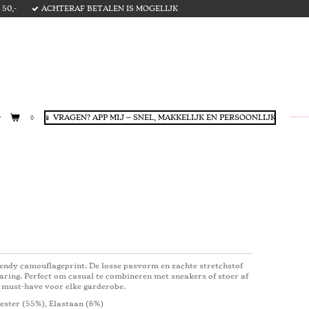
50,-
ACHTERAF BETALEN IS MOGELIJK
📱 VRAGEN? APP MIJ – SNEL, MAKKELIJK EN PERSOONLIJK
rendy camouflageprint. De losse pasvorm en zachte stretchstof
aring. Perfect om casual te combineren met sneakers of stoer af
ge must-have voor elke garderobe.
ester (55%), Elastaan ​​(6%)