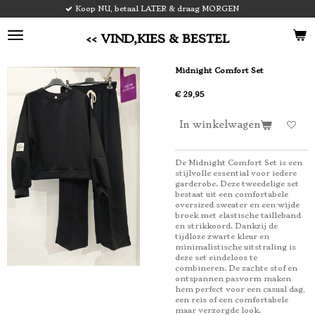
op NU, betaal LATER & draag MORGEN
V
Ga
direct
naar
<< VIND,KIES & BESTEL
de
hoofdinhoud
Midnight Comfort Set
€ 29,95
In winkelwagen
De Midnight Comfort Set is een
stijlvolle essential voor iedere
garderobe. Deze tweedelige set
bestaat uit een comfortabele
oversized sweater en een wijde
broek met elastische tailleband
en strikkoord. Dankzij de
tijdloze zwarte kleur en
minimalistische uitstraling is
deze set eindeloos te
combineren. De zachte stof en
ontspannen pasvorm maken
hem perfect voor een casual dag,
een reis of een comfortabele
maar verzorgde look.