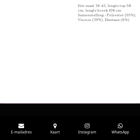
Eén maat 36-42, lengte top 58
cm, lengte broek 108 cm
Samenstelling : Polyester (55%),
Viscose (39%), Elastaan ​​(6%)
E-mailadres
Kaart
Instagram
WhatsApp