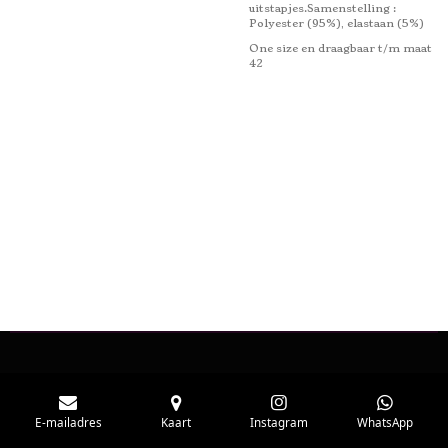
uitstapjes.Samenstelling :
Polyester (95%), elastaan ​​(5%)
One size en draagbaar t/m maat
42
E-mailadres
Kaart
Instagram
WhatsApp