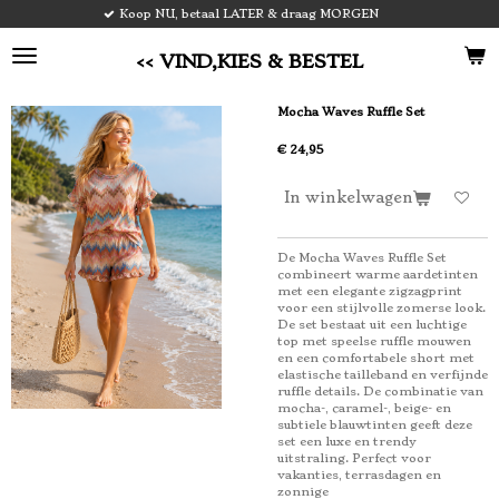
op NU, betaal LATER & draag MORGEN
V
Ga
direct
naar
<< VIND,KIES & BESTEL
de
hoofdinhoud
Mocha Waves Ruffle Set
€ 24,95
In winkelwagen
De Mocha Waves Ruffle Set
combineert warme aardetinten
met een elegante zigzagprint
voor een stijlvolle zomerse look.
De set bestaat uit een luchtige
top met speelse ruffle mouwen
en een comfortabele short met
elastische tailleband en verfijnde
ruffle details. De combinatie van
mocha-, caramel-, beige- en
subtiele blauwtinten geeft deze
set een luxe en trendy
uitstraling. Perfect voor
vakanties, terrasdagen en
zonnige