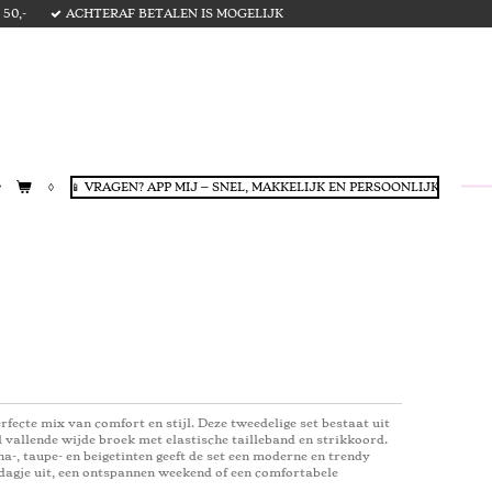
50,-
ACHTERAF BETALEN IS MOGELIJK
📱 VRAGEN? APP MIJ – SNEL, MAKKELIJK EN PERSOONLIJK
fecte mix van comfort en stijl. Deze tweedelige set bestaat uit
l vallende wijde broek met elastische tailleband en strikkoord.
, taupe- en beigetinten geeft de set een moderne en trendy
l dagje uit, een ontspannen weekend of een comfortabele