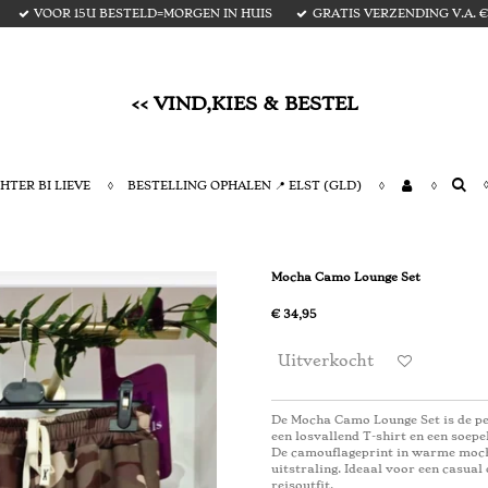
VOOR 15U BESTELD=MORGEN IN HUIS
GRATIS VERZENDING V.A. € 
<< VIND,KIES & BESTEL
HTER BI LIEVE
BESTELLING OPHALEN 📍 ELST (GLD)
Mocha Camo Lounge Set
€ 34,95
Uitverkocht
De Mocha Camo Lounge Set is de per
een losvallend T-shirt en een soepe
De camouflageprint in warme mocha-
uitstraling. Ideaal voor een casua
reisoutfit.