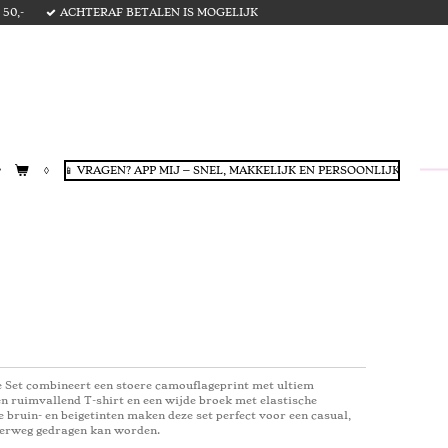
50,-
ACHTERAF BETALEN IS MOGELIJK
📱 VRAGEN? APP MIJ – SNEL, MAKKELIJK EN PERSOONLIJK
e Set combineert een stoere camouflageprint met ultiem
en ruimvallend T-shirt en een wijde broek met elastische
 bruin- en beigetinten maken deze set perfect voor een casual,
nderweg gedragen kan worden.