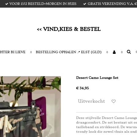
VOOR 15U BESTELD=MORGEN IN HUIS
GRATIS VERZENDING V.A. € 
<< VIND,KIES & BESTEL
HTER BI LIEVE
BESTELLING OPHALEN 📍 ELST (GLD)
Desert Camo Lounge Set
€ 34,95
Uitverkocht
Deze stijlvolle Desert Camo Loung
draagcomfort. De set bestaat uit e
tailleband en strikkoord. De warme
trendy look die zowel thuis als o