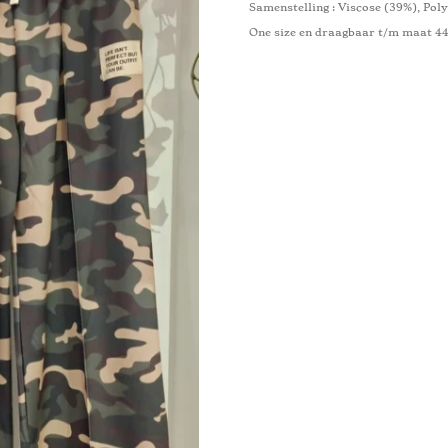
Samenstelling : Viscose (39%), Poly
One size en draagbaar t/m maat 4