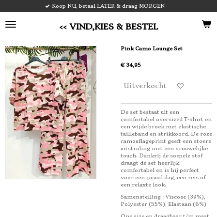
op NU, betaal LATER & draag MORGEN
V
Ga
direct
naar
<< VIND,KIES & BESTEL
de
hoofdinhoud
Pink Camo Lounge Set
€ 34,95
Uitverkocht
De set bestaat uit een
comfortabel oversized T-shirt en
een wijde broek met elastische
tailleband en strikkoord. De roze
camouflageprint geeft een stoere
uitstraling met een vrouwelijke
touch. Dankzij de soepele stof
draagt de set heerlijk
comfortabel en is hij perfect
voor een casual dag, een reis of
een relaxte look.
Samenstelling : Viscose (39%),
Polyester (55%), Elastaan ​​(6%)
One size en draagbaar t/m maat