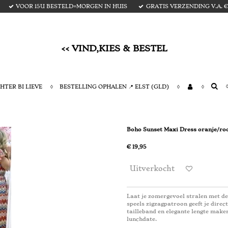
VOOR 15U BESTELD=MORGEN IN HUIS
GRATIS VERZENDING V.A. € 
<< VIND,KIES & BESTEL
HTER BI LIEVE
BESTELLING OPHALEN 📍 ELST (GLD)
Boho Sunset Maxi Dress oranje/ro
€ 19,95
Uitverkocht
Laat je zomergevoel stralen met d
speels zigzagpatroon geeft je direct
tailleband en elegante lengte maken
lunchdate.