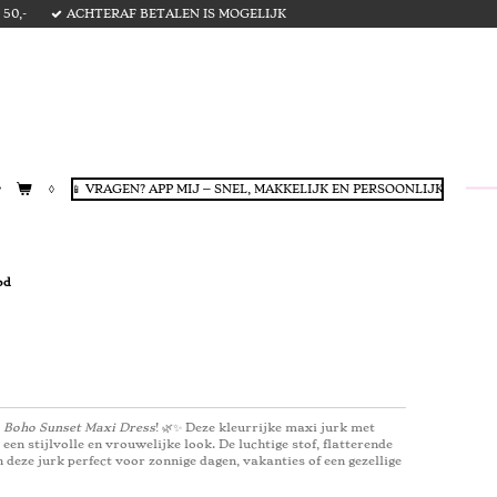
50,-
ACHTERAF BETALEN IS MOGELIJK
📱 VRAGEN? APP MIJ – SNEL, MAKKELIJK EN PERSOONLIJK
od
e
Boho Sunset Maxi Dress
! 🌿✨ Deze kleurrijke maxi jurk met
 een stijlvolle en vrouwelijke look. De luchtige stof, flatterende
 deze jurk perfect voor zonnige dagen, vakanties of een gezellige