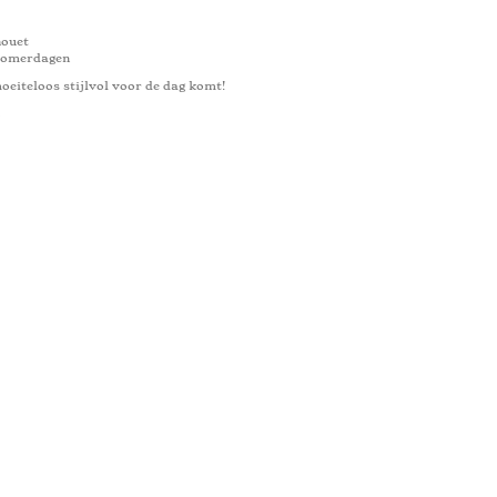
houet
 zomerdagen
eiteloos stijlvol voor de dag komt!
2