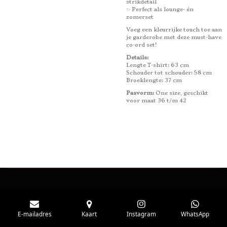
strikdetail
✨ Perfect als lounge- én
zomerset
Voeg een kleurrijke touch toe aan
je garderobe met deze must-have
co-ord set!
Details:
Lengte T-shirt: 63 cm
Schouder tot schouder: 58 cm
Broeklengte: 37 cm
Pasvorm:
One size, geschikt
voor maat 36 t/m 42
E-mailadres
Kaart
Instagram
WhatsApp