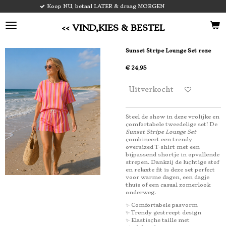
, betaal LATER & draag MORGEN
VOOR 1
Ga
direct
naar
<< VIND,KIES & BESTEL
de
hoofdinhoud
Sunset Stripe Lounge Set roze
€ 24,95
Uitverkocht
Steel de show in deze vrolijke en
comfortabele tweedelige set! De
Sunset Stripe Lounge Set
combineert een trendy
oversized T-shirt met een
bijpassend shortje in opvallende
strepen. Dankzij de luchtige stof
en relaxte fit is deze set perfect
voor warme dagen, een dagje
thuis of een casual zomerlook
onderweg.
✨ Comfortabele pasvorm
✨ Trendy gestreept design
✨ Elastische taille met