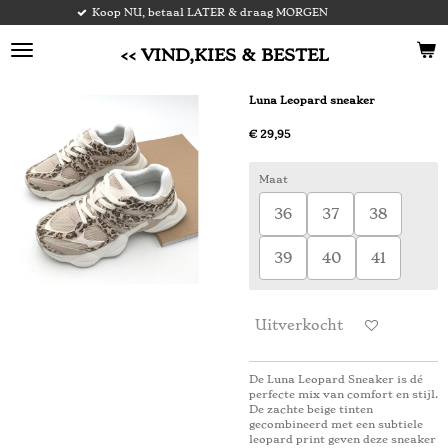
op NU, betaal LATER & draag MORGEN
V
Ga
direct
naar
<< VIND,KIES & BESTEL
de
hoofdinhoud
Luna Leopard sneaker
€ 29,95
Maat
36
37
38
39
40
41
Uitverkocht
De Luna Leopard Sneaker is dé
perfecte mix van comfort en stijl.
De zachte beige tinten
gecombineerd met een subtiele
leopard print geven deze sneaker