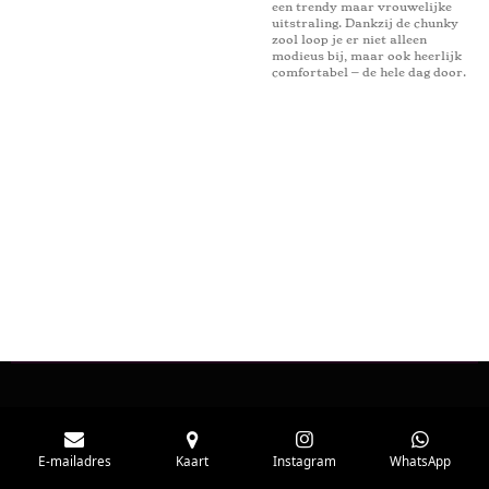
een trendy maar vrouwelijke
uitstraling. Dankzij de chunky
zool loop je er niet alleen
modieus bij, maar ook heerlijk
comfortabel – de hele dag door.
E-mailadres
Kaart
Instagram
WhatsApp