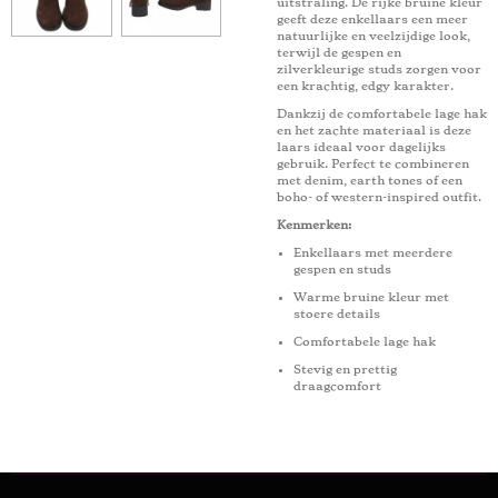
uitstraling. De rijke bruine kleur
geeft deze enkellaars een meer
natuurlijke en veelzijdige look,
terwijl de gespen en
zilverkleurige studs zorgen voor
een krachtig, edgy karakter.
Dankzij de comfortabele lage hak
en het zachte materiaal is deze
laars ideaal voor dagelijks
gebruik. Perfect te combineren
met denim, earth tones of een
boho- of western-inspired outfit.
Kenmerken:
Enkellaars met meerdere
gespen en studs
Warme bruine kleur met
stoere details
Comfortabele lage hak
Stevig en prettig
draagcomfort