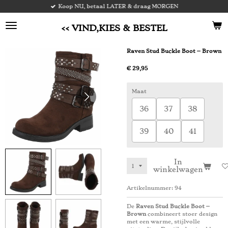
Koop NU, betaal LATER & draag MORGEN
Ga
direct
naar
<< VIND,KIES & BESTEL
de
hoofdinhoud
Raven Stud Buckle Boot – Brown
€ 29,95
Maat
36
37
38
39
40
41
In
winkelwagen
Artikelnummer:
94
De
Raven Stud Buckle Boot –
Brown
combineert stoer design
met een warme, stijlvolle