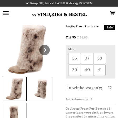
Koop NU, betaal LATER & draag MORGEN
Ga
direct
naar
<< VIND,KIES & BESTEL
de
hoofdinhoud
Arctic Frost Fur laars
Sale!
€ 14,95
€ 34,95
Maat
36
37
38
39
40
41
In winkelwagen
Artikelnummer:
3
De Arctic Frost Fur Boot is dé
winterlaars voor fashion lovers
die comfort én uitstraling willen.