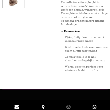
De volle faux-fur schacht in
natuurlijke beige/grijze tinten
geeft een chique, winterse look.
De zachte suède-look voet en lage
westernhak zorgen voor
optimaal draagcomfort tijdens
koude dagen.
✨ Kenmerken
Rijke, fluffy faux-fur schacht
in natuurlijke tinten
Beige suède-look voet voor een
zachte, luxe uitstraling
Comfortabele lage hak —
ideaal voor dagelijks gebruik
Warm, cosy en perfect voor
winterse fashion outfits