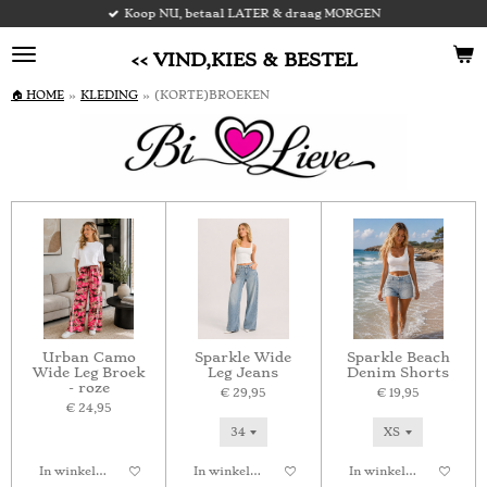
Koop NU, betaal LATER & draag MORGEN
Ga
direct
naar
<< VIND,KIES & BESTEL
de
hoofdinhoud
🏠 HOME
»
KLEDING
»
(KORTE)BROEKEN
Urban Camo
Sparkle Wide
Sparkle Beach
Wide Leg Broek
Leg Jeans
Denim Shorts
- roze
€ 29,95
€ 19,95
€ 24,95
In winkelwagen
In winkelwagen
In winkelwagen